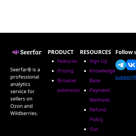
PRODUCT
RESOURCES
Follow 
Features
Sign Up
Seerfar® is a
Pricing
Knowledge
professional
support
Browser
Base
analytics
extension
Payment
service for
sellers on
Methods
Ozon and
Refund
Wildberries.
Policy
Our