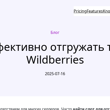
Pricing
Features
Kno
Блог
фективно отгружать 
Wildberries
2025-07-16
епятствием для многих селлеров. Часто
найти слот для от