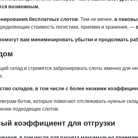
тся возможным.
онирования бесплатных слотов
. Тем не менее,
в пиковы
ределяющие стоимость логистики, приемки и хранения, —
помогут вам минимизировать убытки и продолжать ра
адом
й склад и стремятся забронировать слоты именно для нег
в.
ство складов, в том числе с более низкими коэффици
Телеграм-ботов, которые помогают отслеживать нужные скл
лении подходящих слотов.
ный коэффициент для отгрузки
варов, в том числе для расчета максимально приемл