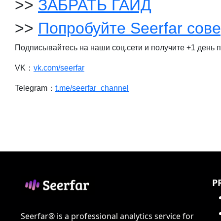
>>
ЗАБРАТЬ ГАЙД
>>
Попробуйте Seerfar сов
Подписывайтесь на наши соц.сети и получите +1 день п
VK：
vk.com/seerfar
Telegram：
t.me/seerfar_channel
P
Seerfar® is a professional analytics service for