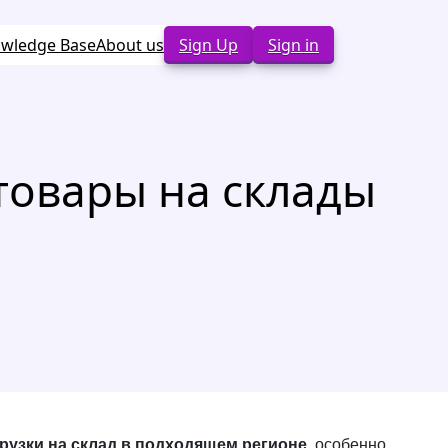
wledge Base
About us
Sign Up
Sign in
товары на склады
грузки на склад в подходящем регионе
, особенно