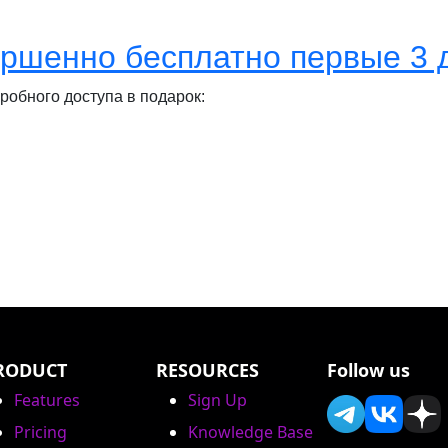
ершенно бесплатно первые 3 
робного доступа в подарок:
RODUCT
RESOURCES
Follow us
Features
Sign Up
Pricing
Knowledge Base