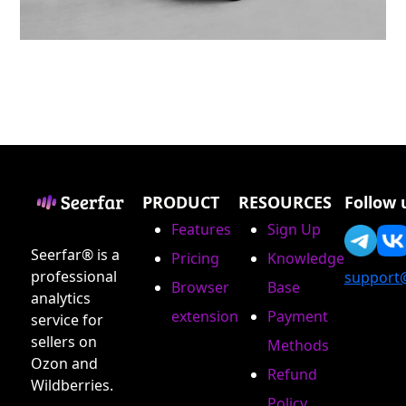
PRODUCT
RESOURCES
Follow 
Features
Sign Up
Seerfar® is a
Pricing
Knowledge
professional
support
Browser
Base
analytics
extension
Payment
service for
sellers on
Methods
Ozon and
Refund
Wildberries.
Policy