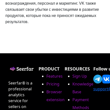
вознаграждения, персонал и маркетинг. VK также
связывает свои убытки с инвестициями в развитие
продуктов, которые пока не приносят ожидаемых
результатов.
PRODUCT
RESOURCES
Follow 
Features
Sign Up
Seerfar® is a
Pricing
Knowledge
professional
support
Browser
Base
analytics
extension
Payment
service for
sellers on
Methods