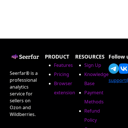
PRODUCT
RESOURCES
Follow 
Features
Sign Up
Seerfar® is a
Pricing
Knowledge
professional
support
Browser
Base
analytics
extension
Payment
service for
sellers on
Methods
Ozon and
Refund
Wildberries.
Policy