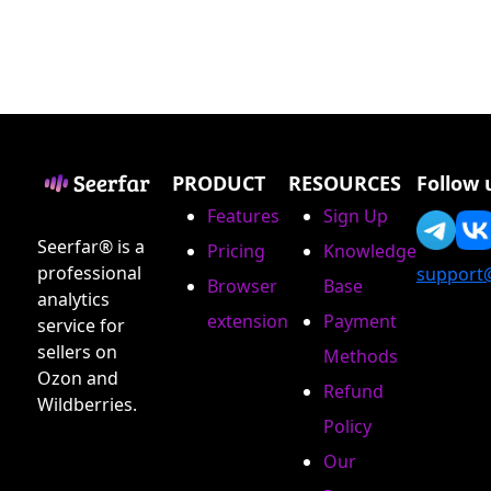
PRODUCT
RESOURCES
Follow 
Features
Sign Up
Seerfar® is a
Pricing
Knowledge
professional
support
Browser
Base
analytics
extension
Payment
service for
sellers on
Methods
Ozon and
Refund
Wildberries.
Policy
Our