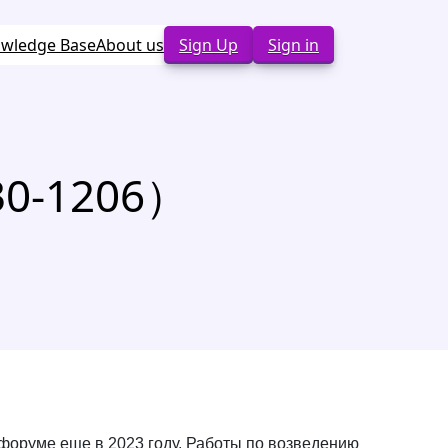
wledge Base
About us
Sign Up
Sign in
30-1206）
форуме еще в 2023 году. Работы по возведению