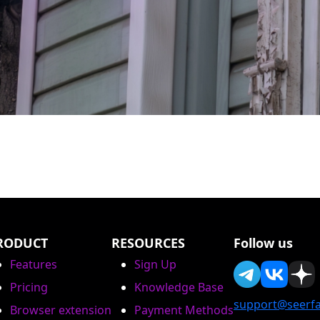
RODUCT
RESOURCES
Follow us
Features
Sign Up
Pricing
Knowledge Base
support@seerfa
Browser extension
Payment Methods