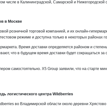
том числе в Калининградской, Самарской и Нижегородской о
ов в Москве
вой розничной торговой компанией, и их онлайн-гипермарке
тестовом режиме и доступна только в некоторых районах г
рмаркета. Время доставки определяется районом и степен
тывают, что в будущем время доставки будет сокращаться з
ером самостоятельно. X5 Group заявили, что на старте мин
дь логистического центра Wildberries
ldberries во Владимирской области около деревни Хрястов