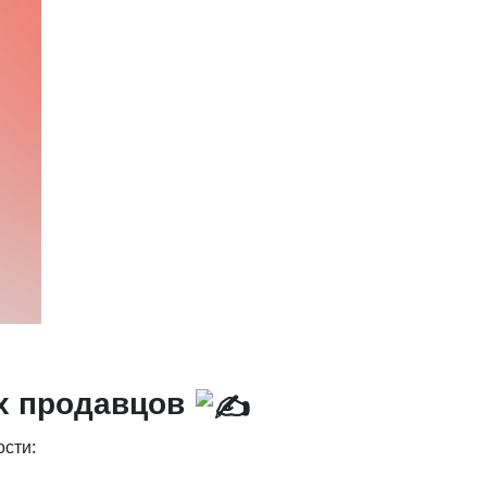
их продавцов
ости: