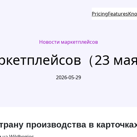
Pricing
Features
Kno
Новости маркетплейсов
ркетплейсов（23 ма
2026-05-29
трану производства в карточках
на Wildberries.