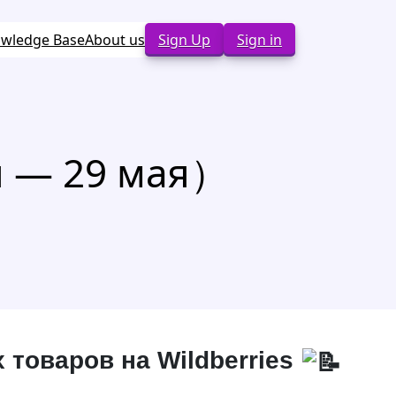
wledge Base
About us
Sign Up
Sign in
я — 29 мая）
 товаров на Wildberries