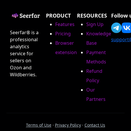
PRODUCT
RESOURCES
Follow 
Features
Sign Up
Seerfar® is a
Pricing
Knowledge
professional
support
Browser
Base
analytics
extension
Payment
service for
sellers on
Methods
Ozon and
Refund
Wildberries.
Policy
Our
Partners
Terms of Use
·
Privacy Policy
·
Contact Us