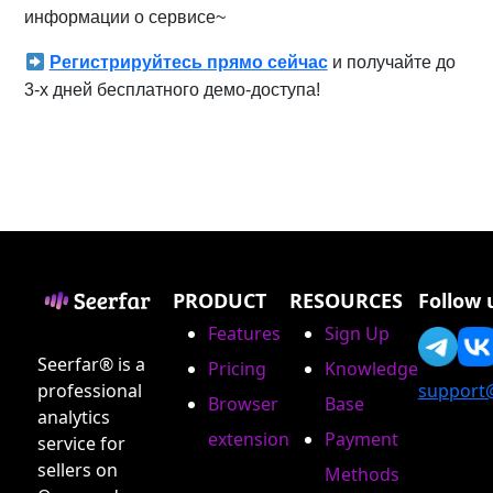
информации о сервисе~
Регистрируйтесь прямо сейчас
и получайте до
3-х дней бесплатного демо-доступа!
PRODUCT
RESOURCES
Follow 
Features
Sign Up
Seerfar® is a
Pricing
Knowledge
professional
support
Browser
Base
analytics
extension
Payment
service for
sellers on
Methods