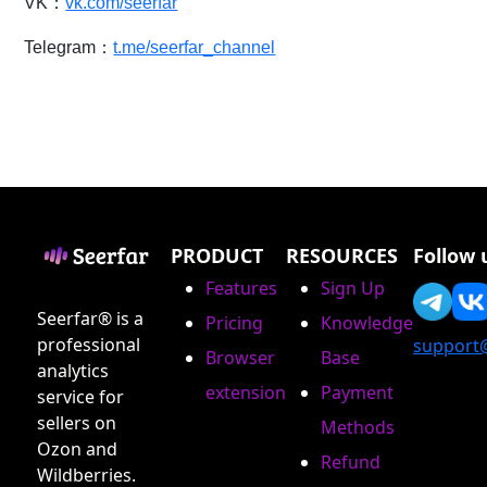
VK：
vk.com/seerfar
Telegram：
t.me/seerfar_channel
PRODUCT
RESOURCES
Follow 
Features
Sign Up
Seerfar® is a
Pricing
Knowledge
professional
support
Browser
Base
analytics
extension
Payment
service for
sellers on
Methods
Ozon and
Refund
Wildberries.