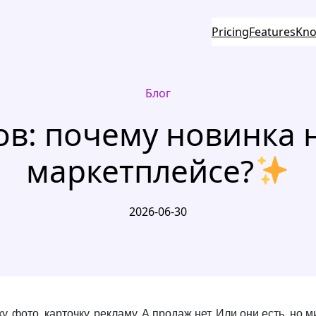
Pricing
Features
Kno
Блог
ов: почему новинка н
маркетплейсе?
2026-06-30
, фото, карточку, рекламу. А продаж нет. Или они есть, но