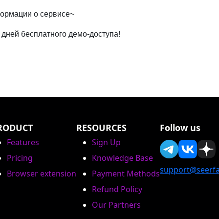
формации о сервисе~
х дней бесплатного демо-доступа!
RODUCT
RESOURCES
Follow us
Features
Sign Up
Pricing
Knowledge Base
support@seerfa
Browser extension
Payment Methods
Refund Policy
Our Partners