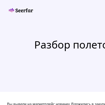
Skip
to
content
Разбор полет
Вы вывели на маркетплейс новинку. Вложились в закупку