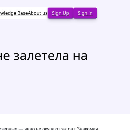
wledge Base
About us
Sign Up
Sign in
е залетела на
 мизерные — явно не окупают затрат. Знакомая