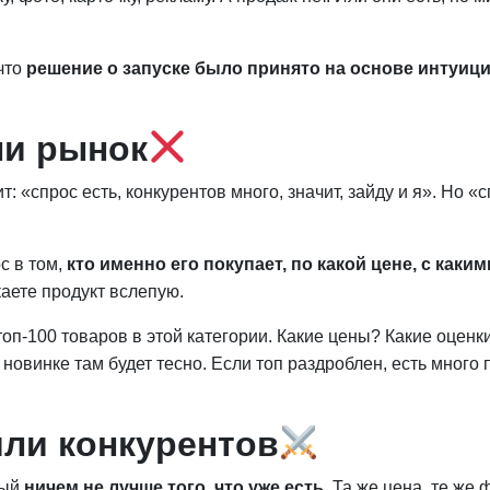
 что
решение о запуске было принято на основе интуиц
ли рынок
 «спрос есть, конкурентов много, значит, зайду и я». Но «
с в том,
кто именно его покупает, по какой цене, с как
каете продукт вслепую.
оп-100 товаров в этой категории. Какие цены? Какие оце
новинке там будет тесно. Если топ раздроблен, есть много
или конкурентов
рый
ничем не лучше того, что уже есть
. Та же цена, те же