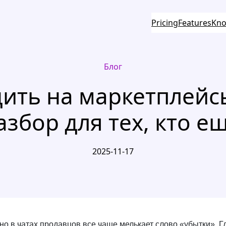
Pricing
Features
Kno
Блог
дить на маркетплейсы
збор для тех, кто е
2025-11-17
 но в чатах продавцов все чаще мелькает слово «убытки». 