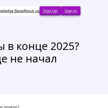
wledge Base
About us
Sign Up
Sign in
 в конце 2025?
ще не начал
Где правда?