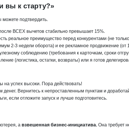
и вы к старту?»
ы можете подтвердить.
ь после ВСЕХ вычетов стабильно превышает 15%.
есть реальное преимущество перед конкурентами (не только
мум 2-3 недели оборота) и ее рекламное продвижение (от 10
улезному соблюдению (требования к карточкам, сроки отгрузк
ние (логистика, остатки, возвраты) или я готов делегирова
ы на успех высоки. Пора действовать!
вам денег. Вернитесь к непроставленным пунктам и доработа
ьги, если отложите запуск и лучше подготовитесь.
лотерея, а
взвешенная бизнес-инициатива.
Она требует н