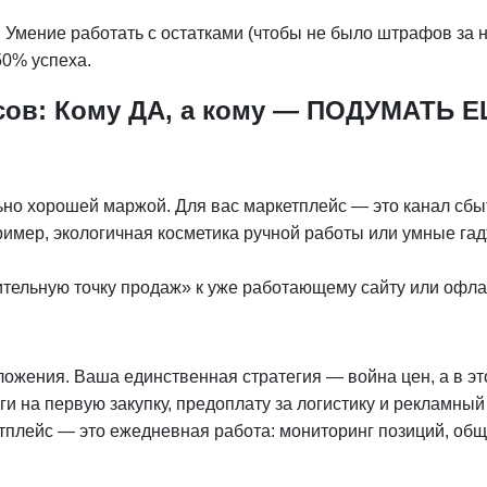
а. Умение работать с остатками (чтобы не было штрафов за 
50% успеха.
есов: Кому ДА, а кому — ПОДУМАТЬ 
но хорошей маржой. Для вас маркетплейс — это канал сбыт
мер, экологичная косметика ручной работы или умные гад
ительную точку продаж» к уже работающему сайту или офла
ожения. Ваша единственная стратегия — война цен, а в эт
ьги на первую закупку, предоплату за логистику и рекламны
тплейс — это ежедневная работа: мониторинг позиций, обще