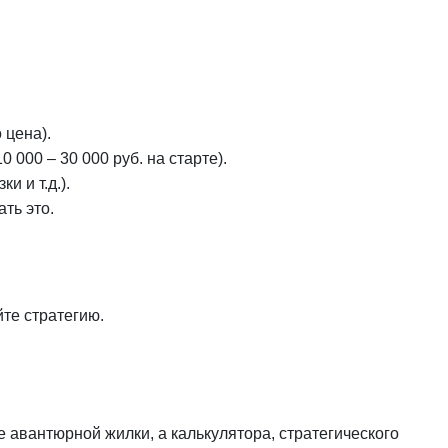
 цена).
 000 – 30 000 руб. на старте).
и и т.д.).
ть это.
йте стратегию.
е авантюрной жилки, а калькулятора, стратегического