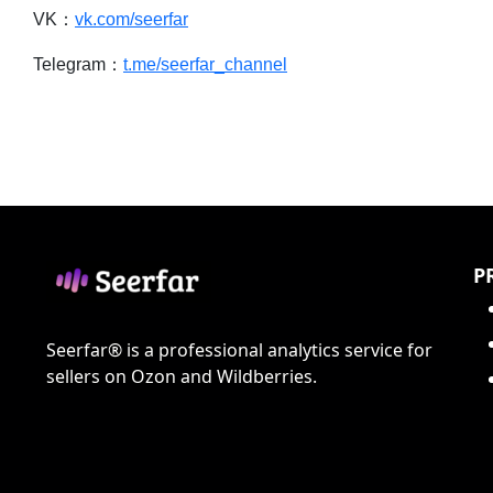
VK：
vk.com/seerfar
Telegram：
t.me/seerfar_channel
P
Seerfar® is a professional analytics service for
sellers on Ozon and Wildberries.