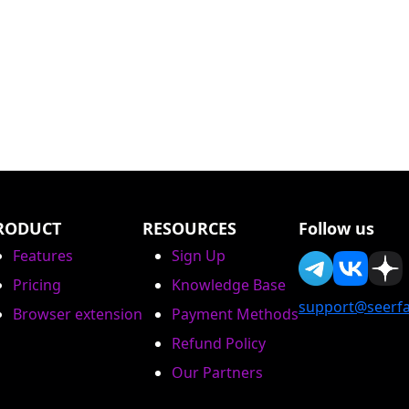
RODUCT
RESOURCES
Follow us
Features
Sign Up
Pricing
Knowledge Base
support@seerfa
Browser extension
Payment Methods
Refund Policy
Our Partners