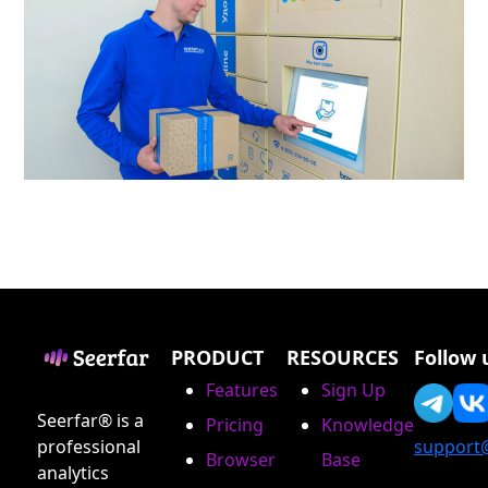
PRODUCT
RESOURCES
Follow 
Features
Sign Up
Seerfar® is a
Pricing
Knowledge
professional
support
Browser
Base
analytics