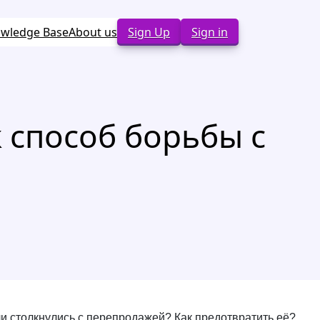
wledge Base
About us
Sign Up
Sign in
 способ борьбы с
и столкнулись с перепродажей? Как предотвратить её?