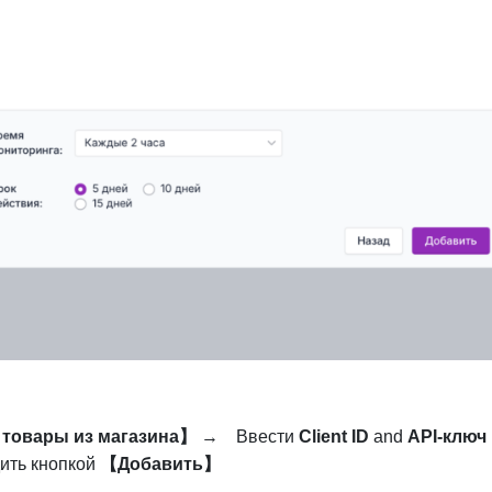
товары из магазина】
→
Ввести
Client ID
and
API-ключ
ить кнопкой
【Добавить】