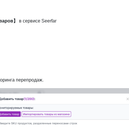
оваров】
в сервисе Seerfar
торинга перепродаж.