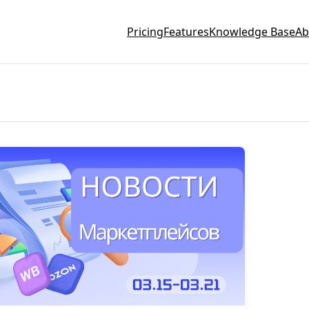
Pricing
Features
Knowledge Base
Ab