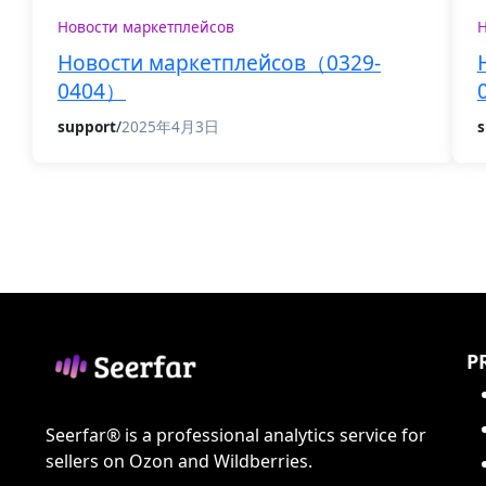
Новости маркетплейсов
Н
Новости маркетплейсов（0329-
0404）
support
/
2025年4月3日
s
P
Seerfar® is a professional analytics service for
sellers on Ozon and Wildberries.