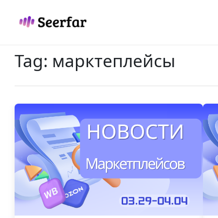
Skip
to
content
Tag:
марктеплейсы