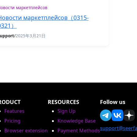
овости маркетплейсов
Новости маркетплейсов（0315-
0321）
upport
/
2025年3月21日
RODUCT
RESOURCES
Follow us
Features
Sign Up
Pricing
Knowledge Base
support@seerfa
Browser extension
Payment Methods