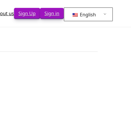
out us
Sign Up
Sign in
English