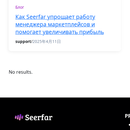
Блог
Как Seerfar упрощает работу
менеджера маркетплейсов и
помогает увеличивать прибыль
support
/
2025年4月11日
No results.
P