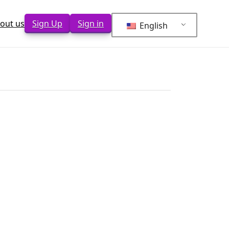
out us
Sign Up
Sign in
English