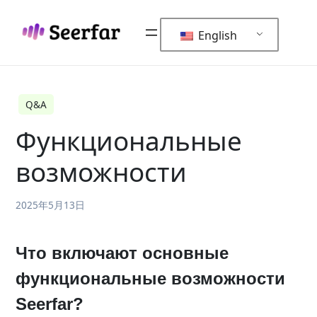
Skip
to
English
content
Q&A
Функциональные
возможности
2025年5月13日
Что включают основные
функциональные возможности
Seerfar
?