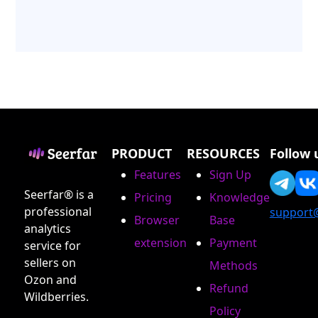
PRODUCT
RESOURCES
Follow 
Features
Sign Up
Seerfar® is a
Pricing
Knowledge
professional
support
Browser
Base
analytics
extension
Payment
service for
sellers on
Methods
Ozon and
Refund
Wildberries.
Policy