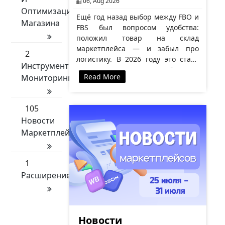
06, Aug 2026
Оптимизации
Ещё год назад выбор между FBO и
Магазина
FBS был вопросом удобства:
положил товар на склад
маркетплейса — и забыл про
2
логистику. В 2026 году это стало
Инструменты
вопросом выживания бизнеса.
Read More
Мониторинга
Причина…
105
Новости
Маркетплейсов
1
Расширение
Новости