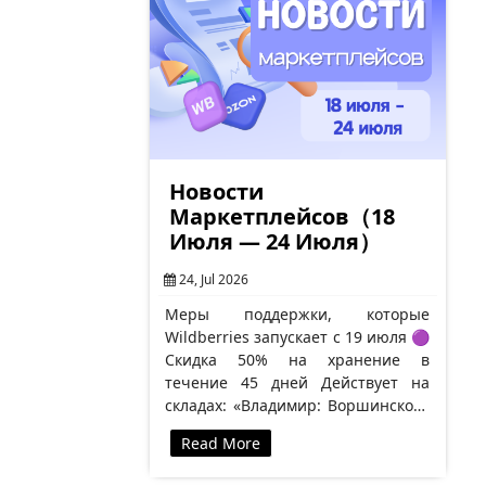
Новости
Маркетплейсов（18
Июля — 24 Июля）
24, Jul 2026
Меры поддержки, которые
Wildberries запускает с 19 июля 🟣
Скидка 50% на хранение в
течение 45 дней Действует на
складах: «Владимир: Воршинское»
(включая «питание»),
Read More
«Новосемейкино» (включая
«питание»), «Рязань: Тюшевское»