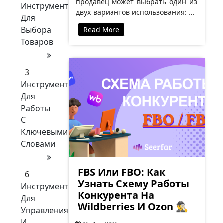
продавец может выбрать один из
Инструменты
двух вариантов использования: 🟡
Для
Одноразовый — каждый
Выбора
Read More
покупатель активирует код только
Товаров
один раз. 🟡…
3
Инструменты
Для
Работы
С
Ключевыми
Словами
FBS Или FBO: Как
6
Узнать Схему Работы
Инструменты
Конкурента На
Для
Wildberries И Ozon 🕵️‍♂️
Управления
И