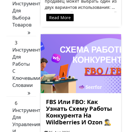
продавец может выбрать один из
Инструменты
двух вариантов использования: 🟡
Для
Одноразовый — каждый
Выбора
Read More
покупатель активирует код только
Товаров
один раз. 🟡…
3
Инструменты
Для
Работы
С
Ключевыми
Словами
FBS Или FBO: Как
6
Узнать Схему Работы
Инструменты
Конкурента На
Для
Wildberries И Ozon 🕵️‍♂️
Управления
И