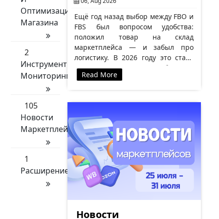
06, Aug 2026
Оптимизации
Ещё год назад выбор между FBO и
Магазина
FBS был вопросом удобства:
положил товар на склад
маркетплейса — и забыл про
2
логистику. В 2026 году это стало
Инструменты
вопросом выживания бизнеса.
Read More
Мониторинга
Причина…
105
Новости
Маркетплейсов
1
Расширение
Новости