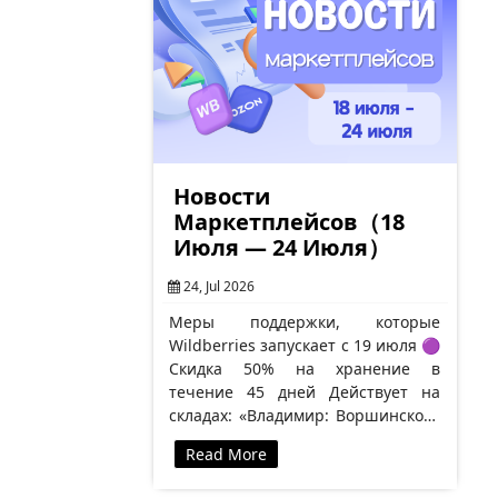
Новости
Маркетплейсов（18
Июля — 24 Июля）
24, Jul 2026
Меры поддержки, которые
Wildberries запускает с 19 июля 🟣
Скидка 50% на хранение в
течение 45 дней Действует на
складах: «Владимир: Воршинское»
(включая «питание»),
Read More
«Новосемейкино» (включая
«питание»), «Рязань: Тюшевское»